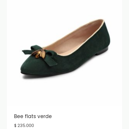
variantes.
Las
opciones
se
pueden
elegir
en
la
página
de
producto
Bee flats verde
$
235.000