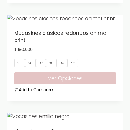
página
producto
de
tiene
producto
múltiples
variantes.
Mocasines clásicos redondos animal
Las
print
opciones
$
180.000
se
pueden
35
36
37
38
39
40
elegir
Ver Opciones
en
la
Add to Compare
página
Este
de
producto
producto
tiene
múltiples
variantes.