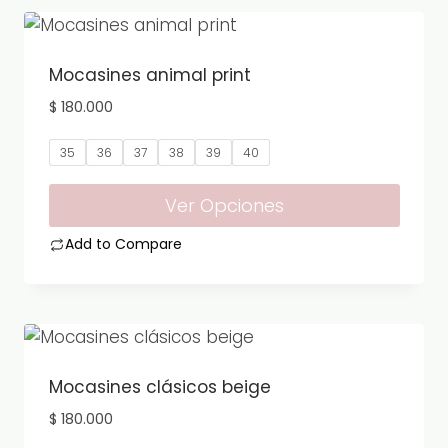
tiene
producto
múltiples
variantes.
Mocasines animal print
Las
$
180.000
opciones
se
35
36
37
38
39
40
pueden
elegir
Ver Opciones
en
Add to Compare
la
Este
página
producto
de
tiene
producto
múltiples
variantes.
Mocasines clásicos beige
Las
$
180.000
opciones