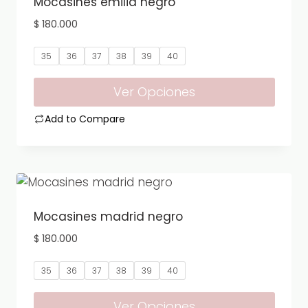
Mocasines emilia negro
Las
$
180.000
opciones
se
35
36
37
38
39
40
pueden
elegir
Ver Opciones
en
Add to Compare
la
Este
página
producto
de
tiene
producto
múltiples
variantes.
Mocasines madrid negro
Las
$
180.000
opciones
se
35
36
37
38
39
40
pueden
elegir
Ver Opciones