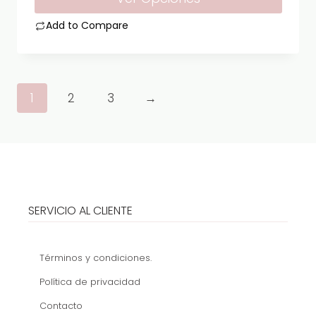
en
Add to Compare
la
Este
página
producto
de
tiene
producto
1
2
3
→
múltiples
variantes.
Las
opciones
se
pueden
SERVICIO AL CLIENTE
elegir
en
la
Términos y condiciones.
página
Política de privacidad
de
Contacto
producto