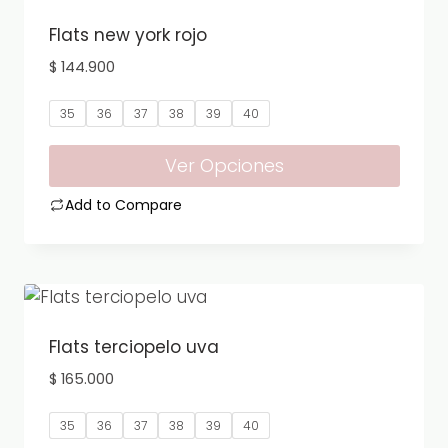
múltiples
variantes.
Flats new york rojo
Las
$
144.900
opciones
se
35
36
37
38
39
40
pueden
elegir
Ver Opciones
en
Add to Compare
la
Este
página
producto
de
tiene
producto
múltiples
variantes.
Flats terciopelo uva
Las
$
165.000
opciones
se
35
36
37
38
39
40