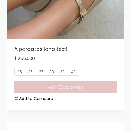
Alpargatas lona textil
$
255.000
35
36
37
38
39
40
Ver Opciones
Add to Compare
Este
producto
tiene
múltiples