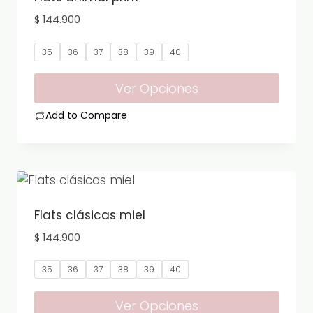
Las
$
144.900
opciones
se
35
36
37
38
39
40
pueden
elegir
Ver Opciones
en
Add to Compare
la
Este
página
producto
de
tiene
producto
múltiples
variantes.
Flats clásicas miel
Las
$
144.900
opciones
se
35
36
37
38
39
40
pueden
elegir
Ver Opciones