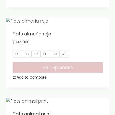
la
Este
página
producto
de
tiene
producto
múltiples
variantes.
Flats almería rojo
Las
$
144.900
opciones
se
35
36
37
38
39
40
pueden
elegir
Ver Opciones
en
Add to Compare
la
Este
página
producto
de
tiene
producto
múltiples
variantes.
Flats animal print