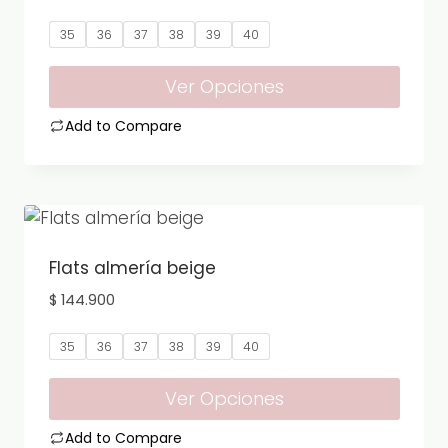
35
36
37
38
39
40
Ver Opciones
Add to Compare
Este
producto
tiene
múltiples
variantes.
Flats almería beige
Las
$
144.900
opciones
se
35
36
37
38
39
40
pueden
elegir
Ver Opciones
en
Add to Compare