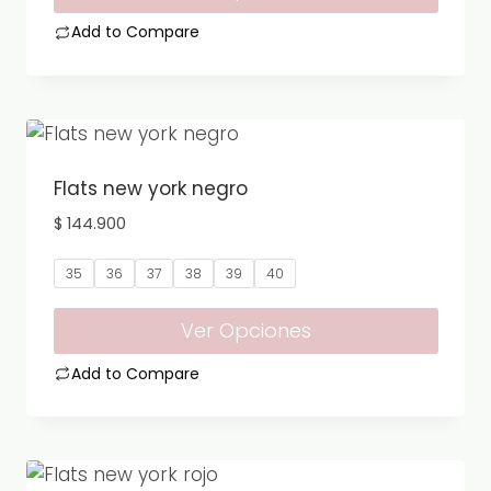
en
Add to Compare
la
Este
página
producto
de
tiene
producto
múltiples
variantes.
Flats new york negro
Las
$
144.900
opciones
se
35
36
37
38
39
40
pueden
elegir
Ver Opciones
en
Add to Compare
la
Este
página
producto
de
tiene
producto