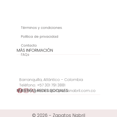
Términos y condiciones.
Política de privacidad
Contacto
MÁS INFORMACIÓN
FAQs
Barranquilla, Atlántico – Colombia
Teléfono:
+57 301 791 3881
Facebook
Instagram
X
NUESTRAS REDES SOCIALES
correo:
gerencia@zapatosnabril.com.co
© 2026 - Zapatos Nabril