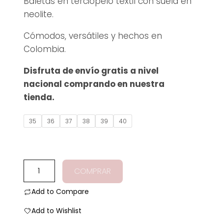
Baletas en terciopelo textil con suela en
5
neolite.
Cómodos, versátiles y hechos en
Colombia.
Disfruta de envío gratis a nivel
nacional comprando en nuestra
tienda.
35
36
37
38
39
40
Flats
COMPRAR
terciopelo
uva
Add to Compare
cantidad
Add to Wishlist