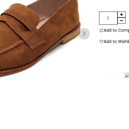
Mocasines
clásicos
miel
Add to Com
cantidad
Add to Wishl