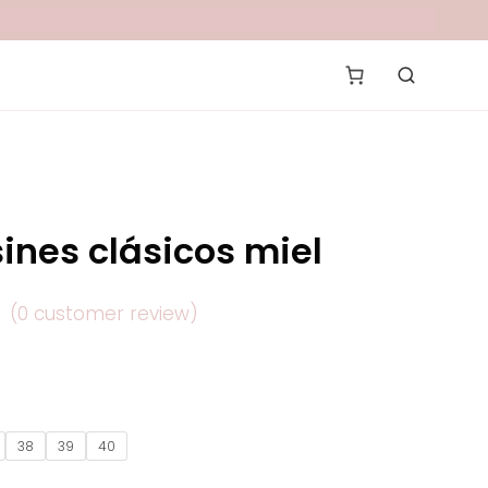
ines clásicos miel
(
0
customer review)
38
39
40