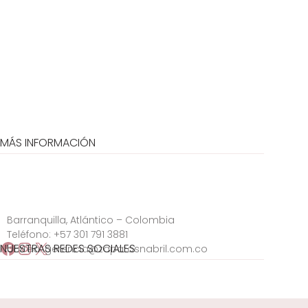
MÁS INFORMACIÓN
Barranquilla, Atlántico – Colombia
Teléfono:
+57 301 791 3881
Facebook
Instagram
X
NUESTRAS REDES SOCIALES
correo:
gerencia@zapatosnabril.com.co