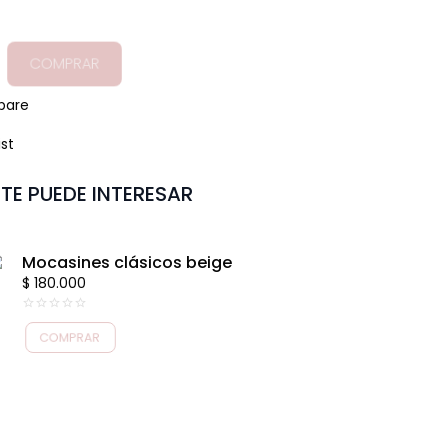
COMPRAR
pare
ist
TE PUEDE INTERESAR
Mocasines clásicos beige
$
180.000
0
COMPRAR
out
of
5