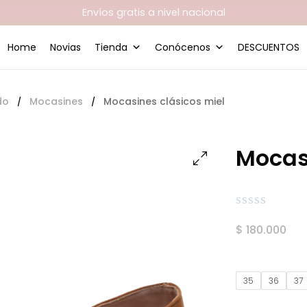
Envíos gratis a nivel nacional
Home
Novias
Tienda
Conócenos
DESCUENTOS
do
Mocasines
Mocasines clásicos miel
/
/
Mocas
Valorado
$
180.000
en
0
de
5
35
36
37