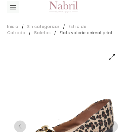
Saltar
al
contenido
Inicio
Sin categorizar
Estilo de
/
/
Calzado
Baletas
Flats valerie animal print
/
/