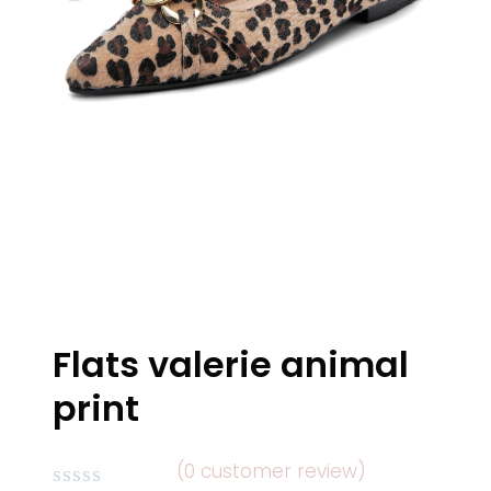
Flats valerie animal
print
(
0
customer review)