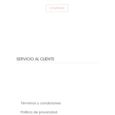
0
COMPRAR
out
of
5
SERVICIO AL CLIENTE
Términos y condiciones.
Política de privacidad