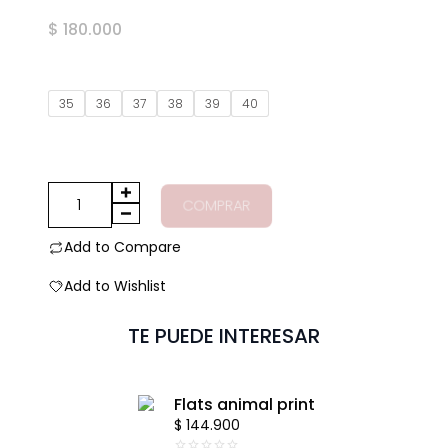
Valorado
$
180.000
en
0
de
5
35
36
37
38
39
40
Flats
COMPRAR
valerie
animal
Add to Compare
print
Add to Wishlist
cantidad
TE PUEDE INTERESAR
Flats animal print
$
144.900