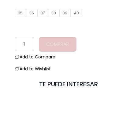
de
5
35
36
37
38
39
40
Mocasines
COMPRAR
olympia
adorno
Add to Compare
amarillo
Add to Wishlist
cantidad
TE PUEDE INTERESAR