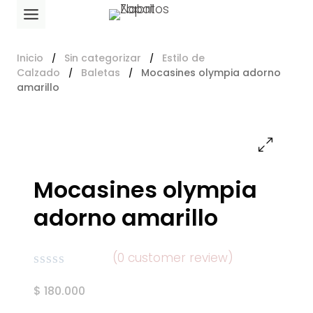
Saltar
al
contenido
Inicio
Sin categorizar
Estilo de
/
/
Calzado
Baletas
Mocasines olympia adorno
/
/
amarillo
Mocasines olympia
adorno amarillo
(
0
customer review)
Valorado
$
180.000
en
0