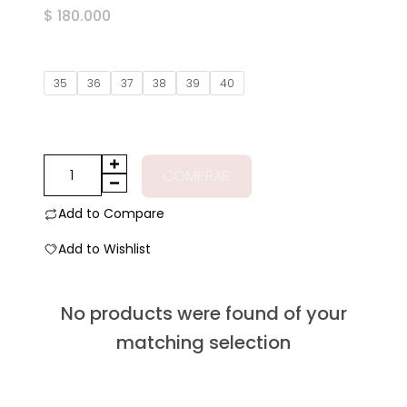
Valorado
$
180.000
en
0
de
5
35
36
37
38
39
40
Mocasines
COMPRAR
olympia
adorno
Add to Compare
negro
Add to Wishlist
cantidad
No products were found of your
matching selection