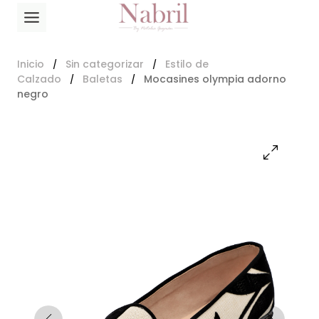
Saltar
al
contenido
Inicio
Sin categorizar
Estilo de
/
/
Calzado
Baletas
Mocasines olympia adorno
/
/
negro