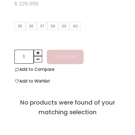
$
225.000
en
0
de
5
35
36
37
38
39
40
Tacones
COMPRAR
clásicos
negro
Add to Compare
cantidad
Add to Wishlist
No products were found of your
matching selection