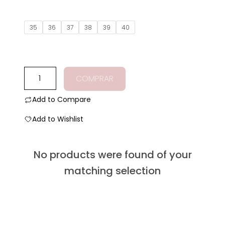
0
de
5
35
36
37
38
39
40
Tacones
COMPRAR
amaranta
beige
Add to Compare
cantidad
Add to Wishlist
No products were found of your
matching selection